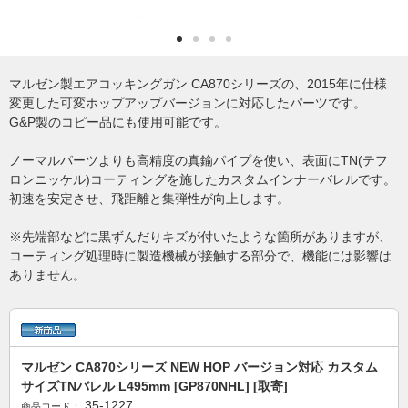
マルゼン製エアコッキングガン CA870シリーズの、2015年に仕様
変更した可変ホップアップバージョンに対応したパーツです。
G&P製のコピー品にも使用可能です。
ノーマルパーツよりも高精度の真鍮パイプを使い、表面にTN(テフ
ロンニッケル)コーティングを施したカスタムインナーバレルです。
初速を安定させ、飛距離と集弾性が向上します。
※先端部などに黒ずんだりキズが付いたような箇所がありますが、
コーティング処理時に製造機械が接触する部分で、機能には影響は
ありません。
マルゼン CA870シリーズ NEW HOP バージョン対応 カスタム
サイズTNバレル L495mm [GP870NHL] [取寄]
35-1227
商品コード：