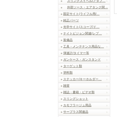
スリングスイベル/アダプ…
外部ソース・エアタンク関…
固定サイト(ライフル用/…
純正パーツ
光学サイト(スコープ/ド…
ナイトビジョン関連(レプ…
装備品
工具・メンテナンス用品な…
弾速計/タイマー等
ガンケース・ガンスタンド
ターゲット類
塗料類
ステッカー/キーホルダー…
雑貨
雑誌・書籍・ビデオ類
スリングショット
カモフラージュ用品
サープラス関連品