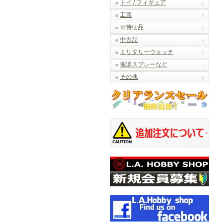
トイ / フィギュア
工賃
☆特価品
中古品
ミリタリーウォッチ
催涙スプレーなど
その他