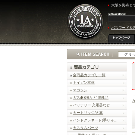
大阪を拠点とす
パスワードを
全商品カテゴリ一覧
トイガン本体
マガジン
ガス/BB弾など 消耗品
バッテリー 充電器など
カートリッジ/火薬
ハンドグレネード(手りゅ…
カスタムパーツ