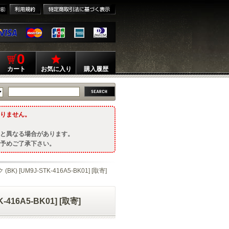
0
カート
お気に入り
購入履歴
りません。
と異なる場合があります。
予めご了承下さい。
K) [UM9J-STK-416A5-BK01] [取寄]
416A5-BK01] [取寄]