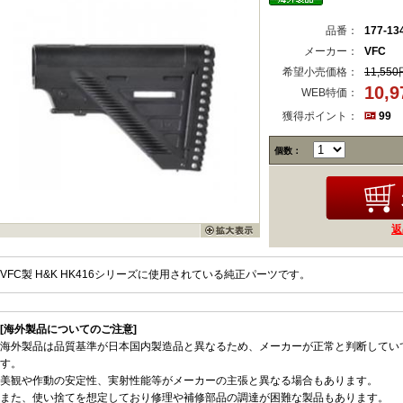
品番：
177-13
メーカー：
VFC
希望小売価格：
11,550
10,
WEB特価：
獲得ポイント：
99
個数：
返
VFC製 H&K HK416シリーズに使用されている純正パーツです。
[海外製品についてのご注意]
海外製品は品質基準が日本国内製造品と異なるため、メーカーが正常と判断してい
す。
美観や作動の安定性、実射性能等がメーカーの主張と異なる場合もあります。
また、使い捨てを想定しており修理や補修部品の調達が困難な製品もあります。