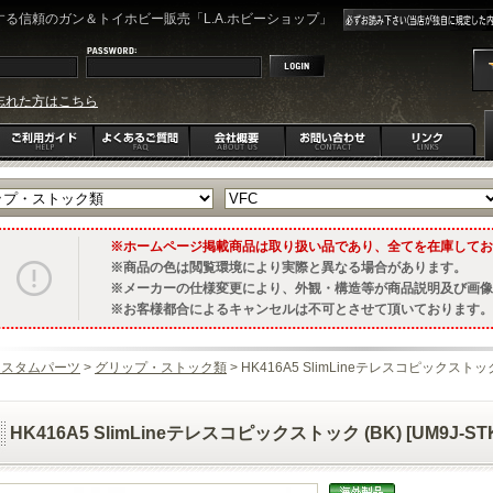
る信頼のガン＆トイホビー販売「L.A.ホビーショップ」
忘れた方はこちら
ホームページ掲載商品は取り扱い品であり、全てを在庫してお
商品の色は閲覧環境により実際と異なる場合があります。
メーカーの仕様変更により、外観・構造等が商品説明及び画像
お客様都合によるキャンセルは不可とさせて頂いております。
カスタムパーツ
>
グリップ・ストック類
> HK416A5 SlimLineテレスコピックストック (B
HK416A5 SlimLineテレスコピックストック (BK) [UM9J-STK-