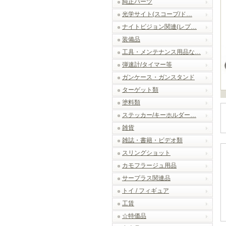
純正パーツ
光学サイト(スコープ/ド…
ナイトビジョン関連(レプ…
装備品
工具・メンテナンス用品な…
弾速計/タイマー等
ガンケース・ガンスタンド
ターゲット類
塗料類
ステッカー/キーホルダー…
雑貨
雑誌・書籍・ビデオ類
スリングショット
カモフラージュ用品
サープラス関連品
トイ / フィギュア
工賃
☆特価品