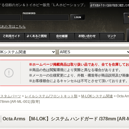
る信頼のガン＆トイホビー販売「L.A.ホビーショップ」
忘れた方はこちら
ホームページ掲載商品は取り扱い品であり、全てを在庫してお
商品の色は閲覧環境により実際と異なる場合があります。
メーカーの仕様変更により、外観・構造等が商品説明及び画像
お客様都合によるキャンセルは不可とさせて頂いております。
カスタムパーツ
>
レイルシステム/フロントキット類
>
M-LOKシステム関連
> Octa
378mm [AR-ML-001] [取寄]
Octa Arms 【M-LOK】システム ハンドガード /378mm [AR-ML