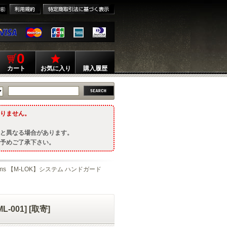
0
カート
お気に入り
購入履歴
りません。
と異なる場合があります。
予めご了承下さい。
 Arms 【M-LOK】システム ハンドガード
-001] [取寄]