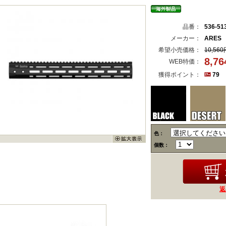
品番：
536-51
メーカー：
ARES
希望小売価格：
10,560
8,7
WEB特価：
獲得ポイント：
79
色：
個数：
返