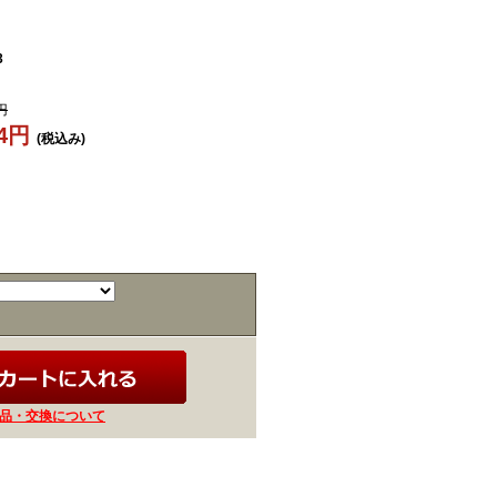
3
円
64円
(税込み)
品・交換について