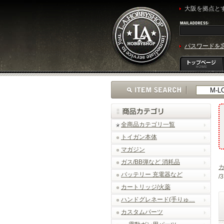
大阪を拠点とす
パスワードを
全商品カテゴリ一覧
トイガン本体
マガジン
ガス/BB弾など 消耗品
バッテリー 充電器など
/
カートリッジ/火薬
ハンドグレネード(手りゅ…
カスタムパーツ