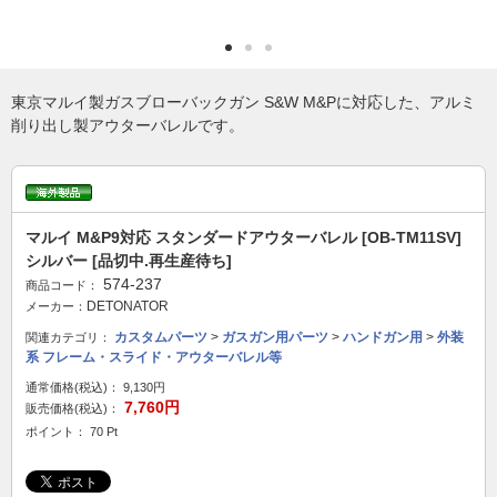
東京マルイ製ガスブローバックガン S&W M&Pに対応した、アルミ
削り出し製アウターバレルです。
マルイ M&P9対応 スタンダードアウターバレル [OB-TM11SV]
シルバー [品切中.再生産待ち]
574-237
商品コード：
DETONATOR
メーカー：
カスタムパーツ
>
ガスガン用パーツ
>
ハンドガン用
>
外装
関連カテゴリ：
系 フレーム・スライド・アウターバレル等
通常価格(税込)：
9,130円
7,760円
販売価格(税込)：
ポイント： 70 Pt