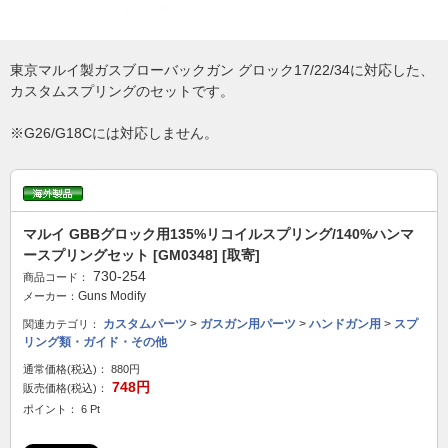
東京マルイ製ガスブローバックガン グロック17/22/34に対応した、
カスタムスプリングのセットです。
※G26/G18Cには対応しません。
マルイ GBBグロック用135%リコイルスプリング/140%ハンマ
ースプリングセット [GM0348] [取寄]
730-254
商品コード：
Guns Modify
メーカー：
カスタムパーツ
>
ガスガン用パーツ
>
ハンドガン用
>
スプ
関連カテゴリ：
リング類・ガイド・その他
通常価格(税込)：
880円
748円
販売価格(税込)：
ポイント： 6 Pt