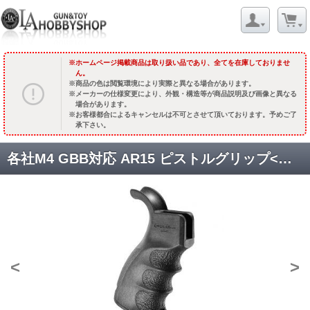
ホームページ掲載商品は取り扱い品であり、全てを在庫しておりませ
ん。
商品の色は閲覧環境により実際と異なる場合があります。
メーカーの仕様変更により、外観・構造等が商品説明及び画像と異なる
場合があります。
お客様都合によるキャンセルは不可とさせて頂いております。予めご了
承下さい。
各社M4 GBB対応 AR15 ピストルグリップ<スタンダード> [FD0309] [取寄]
<
>