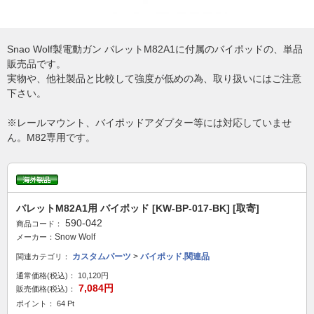
Snao Wolf製電動ガン バレットM82A1に付属のバイポッドの、単品
販売品です。
実物や、他社製品と比較して強度が低めの為、取り扱いにはご注意
下さい。
※レールマウント、バイポッドアダプター等には対応していませ
ん。M82専用です。
バレットM82A1用 バイポッド [KW-BP-017-BK] [取寄]
590-042
商品コード：
Snow Wolf
メーカー：
カスタムパーツ
>
バイポッド.関連品
関連カテゴリ：
通常価格(税込)：
10,120円
7,084円
販売価格(税込)：
ポイント： 64 Pt