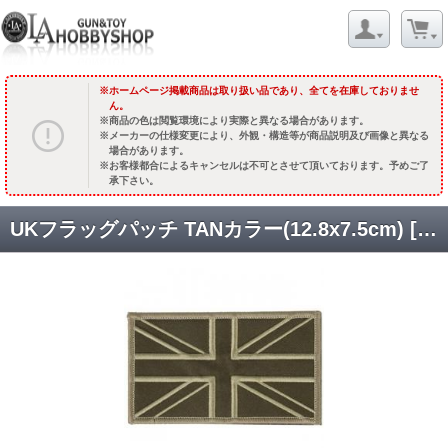
ホームページ掲載商品は取り扱い品であり、全てを在庫しておりませ
ん。
商品の色は閲覧環境により実際と異なる場合があります。
メーカーの仕様変更により、外観・構造等が商品説明及び画像と異なる
場合があります。
お客様都合によるキャンセルは不可とさせて頂いております。予めご了
承下さい。
UKフラッグパッチ TANカラー(12.8x7.5cm) [TPC-TMC2891] [取寄]