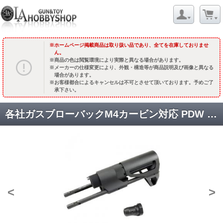
ホームページ掲載商品は取り扱い品であり、全てを在庫しておりませ
ん。
商品の色は閲覧環境により実際と異なる場合があります。
メーカーの仕様変更により、外観・構造等が商品説明及び画像と異なる
場合があります。
お客様都合によるキャンセルは不可とさせて頂いております。予めご了
承下さい。
各社ガスブローバックM4カービン対応 PDW ストック [KW-KU-GB-156] [取寄]
<
>