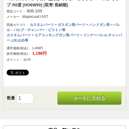
プ /50度 [HO6W50] [取寄:長納期]
808-109
商品コード：
MapleLeaf / AST
メーカー：
カスタムパーツ
>
ガスガン用パーツ
>
ハンドガン用
>
バレ
関連カテゴリ：
ル・バルブ・チャンバー・ピストン等
カスタムパーツ
>
エアコッキングガン用パーツ
>
インナーバレル.チャンバ
ー.ぶれ止め等
通常価格(税込)：
1,408円
1,196円
販売価格(税込)：
ポイント： 10 Pt
数量
カートに入れる