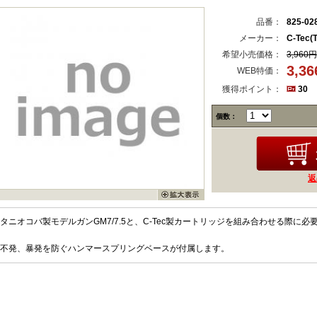
品番：
825-02
メーカー：
C-Tec(
希望小売価格：
3,960円
3,3
WEB特価：
獲得ポイント：
30
個数：
返
タニオコバ製モデルガンGM7/7.5と、C-Tec製カートリッジを組み合わせる際に
不発、暴発を防ぐハンマースプリングベースが付属します。