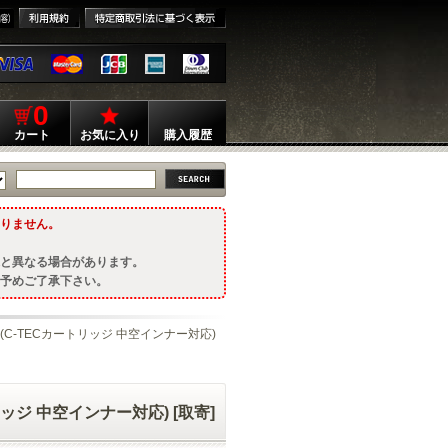
0
カート
お気に入り
購入履歴
りません。
と異なる場合があります。
予めご了承下さい。
ー(C-TECカートリッジ 中空インナー対応)
ッジ 中空インナー対応) [取寄]