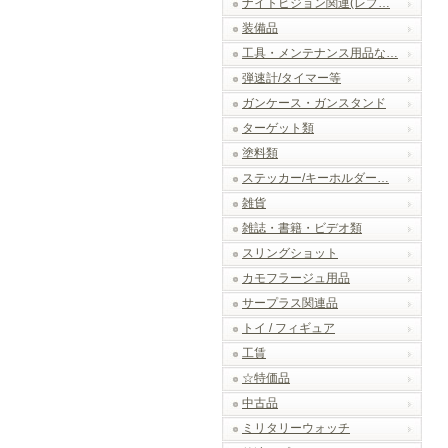
ナイトビジョン関連(レプ…
装備品
工具・メンテナンス用品な…
弾速計/タイマー等
ガンケース・ガンスタンド
ターゲット類
塗料類
ステッカー/キーホルダー…
雑貨
雑誌・書籍・ビデオ類
スリングショット
カモフラージュ用品
サープラス関連品
トイ / フィギュア
工賃
☆特価品
中古品
ミリタリーウォッチ