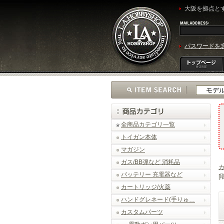
大阪を拠点とす
パスワードを
全商品カテゴリ一覧
トイガン本体
マガジン
ガス/BB弾など 消耗品
バッテリー 充電器など
[
カートリッジ/火薬
ハンドグレネード(手りゅ…
カスタムパーツ