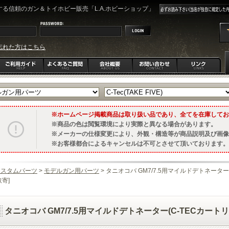
る信頼のガン＆トイホビー販売「L.A.ホビーショップ」
忘れた方はこちら
ホームページ掲載商品は取り扱い品であり、全てを在庫してお
商品の色は閲覧環境により実際と異なる場合があります。
メーカーの仕様変更により、外観・構造等が商品説明及び画像
お客様都合によるキャンセルは不可とさせて頂いております。
カスタムパーツ
>
モデルガン用パーツ
> タニオコバ GM7/7.5用マイルドデトネータ
取寄]
タニオコバ GM7/7.5用マイルドデトネーター(C-TECカートリ