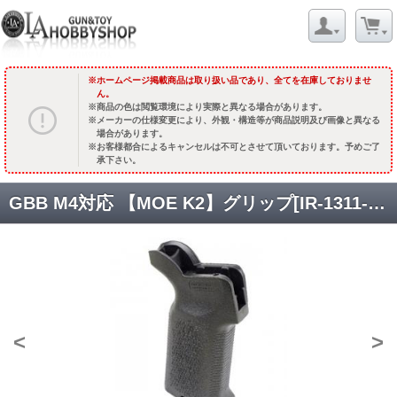
ホームページ掲載商品は取り扱い品であり、全てを在庫しておりませ
ん。
商品の色は閲覧環境により実際と異なる場合があります。
メーカーの仕様変更により、外観・構造等が商品説明及び画像と異なる
場合があります。
お客様都合によるキャンセルは不可とさせて頂いております。予めご了
承下さい。
GBB M4対応 【MOE K2】グリップ[IR-1311-E] ブラック [取寄]
<
>