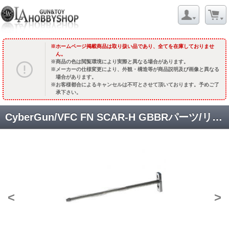
ホームページ掲載商品は取り扱い品であり、全てを在庫しておりませ
ん。
商品の色は閲覧環境により実際と異なる場合があります。
メーカーの仕様変更により、外観・構造等が商品説明及び画像と異なる
場合があります。
お客様都合によるキャンセルは不可とさせて頂いております。予めご了
承下さい。
CyberGun/VFC FN SCAR-H GBBRパーツ/リコイルロッド&スプリング ASSY [CG-MK17G-SPC-01] [取寄]
<
>