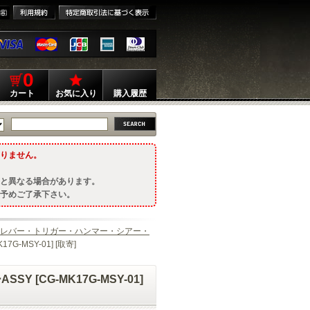
0
カート
お気に入り
購入履歴
りません。
と異なる場合があります。
予めご了承下さい。
レバー・トリガー・ハンマー・シアー・
7G-MSY-01] [取寄]
SY [CG-MK17G-MSY-01]