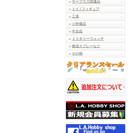
サープラス関連品
トイ / フィギュア
工賃
☆特価品
中古品
ミリタリーウォッチ
催涙スプレーなど
その他