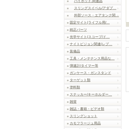
バイポッド.関連品
スリングスイベル/アダプ…
外部ソース・エアタンク関…
固定サイト(ライフル用/…
純正パーツ
光学サイト(スコープ/ド…
ナイトビジョン関連(レプ…
装備品
工具・メンテナンス用品な…
弾速計/タイマー等
ガンケース・ガンスタンド
ターゲット類
塗料類
ステッカー/キーホルダー…
雑貨
雑誌・書籍・ビデオ類
スリングショット
カモフラージュ用品