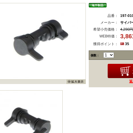
品番：
197-01
メーカー：
サイバ
希望小売価格：
4,290円
3,8
WEB特価：
獲得ポイント：
35
個数：
返