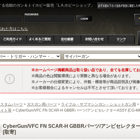
る信頼のガン＆トイホビー販売「L.A.ホビーショップ」
忘れた方はこちら
ホームページ掲載商品は取り扱い品であり、全てを在庫してお
商品の色は閲覧環境により実際と異なる場合があります。
メーカーの仕様変更により、外観・構造等が商品説明及び画像
お客様都合によるキャンセルは不可とさせて頂いております。
カスタムパーツ
>
ガスガン用パーツ
>
ライフル・サブマシンガン・ショットガン用
>
サイト等
> CyberGun/VFC FN SCAR-H GBBRパーツ/アンビセレクターASSY [CG-MK1
CyberGun/VFC FN SCAR-H GBBRパーツ/アンビセレクターAS
[取寄]