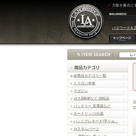
大阪を拠点とす
パスワードを
全商品カテゴリ一覧
トイガン本体
マガジン
ガス/BB弾など 消耗品
バッテリー 充電器など
カートリッジ/火薬
ハンドグレネード(手りゅ…
カスタムパーツ