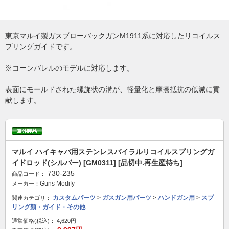
東京マルイ製ガスブローバックガンM1911系に対応したリコイルス
プリングガイドです。
※コーンバレルのモデルに対応します。
表面にモールドされた螺旋状の溝が、軽量化と摩擦抵抗の低減に貢
献します。
マルイ ハイキャパ用ステンレスパイラルリコイルスプリングガ
イドロッド(シルバー) [GM0311] [品切中.再生産待ち]
730-235
商品コード：
Guns Modify
メーカー：
カスタムパーツ
>
ガスガン用パーツ
>
ハンドガン用
>
スプ
関連カテゴリ：
リング類・ガイド・その他
通常価格(税込)：
4,620円