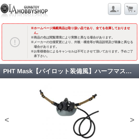
ホームページ掲載商品は取り扱い品であり、全てを在庫しておりませ
ん。
商品の色は閲覧環境により実際と異なる場合があります。
メーカーの仕様変更により、外観・構造等が商品説明及び画像と異なる
場合があります。
お客様都合によるキャンセルは不可とさせて頂いております。予めご了
承下さい。
PHT Mask【パイロット装備風】ハーフマスク【ヘルメット取付タイプ】 [THG-TMC3013] [品切中.再生産待ち]
<
>