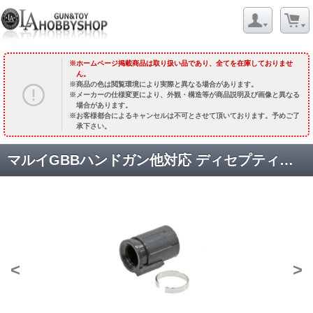
ホームページ掲載商品は取り扱い品であり、全てを在庫しておりませ
ん。
商品の色は閲覧環境により実際と異なる場合があります。
メーカーの仕様変更により、外観・構造等が商品説明及び画像と異なる
場合があります。
お客様都合によるキャンセルは不可とさせて頂いております。予めご了
承下さい。
マルイGBBハンドガン他対応 ディセプティコン ホップラバー&Cクリップ /80度 [TH06D80] [取寄:長納期]
<
>