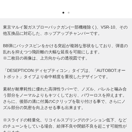
東京マルイ製ガスブローバックガン(一部機種除く)、VSR-10、その
他互換品に対応した、ホップアップチャンバーです。
BB弾にバックスピンをかける突起が複雑な形状をしており、弾道の
乱れを抑えつつ飛距離の大幅な延長を可能にします。
※二枚目の画像は、上方向からの透視図です。
「DESEPTICON:ディセプティコン」タイプは、「AUTOBOT:オー
トボット」タイプより命中精度を重視したデザインです。
素材が耐摩耗性に優れた高弾性ラバーで、ノズル、バレルと噛み合
う部分をノーマルよりもキツくしており、パワーロスを抑えます。
さらに、後部の溝に付属のCクリップを取り付ける事で、さらにノ
ズル部分の気密を向上させる事も出来ます。
※スライドの軽量化、リコイルスプリングのテンション低下、など
のチューンをしている場合、給弾不良や閉鎖不良を起こす可能性が