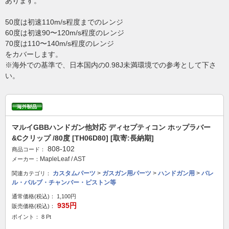
あります。
50度は初速110m/s程度までのレンジ
60度は初速90〜120m/s程度のレンジ
70度は110〜140m/s程度のレンジ
をカバーします。
※海外での基準で、日本国内の0.98J未満環境での参考として下さ
い。
マルイGBBハンドガン他対応 ディセプティコン ホップラバー
&Cクリップ /80度 [TH06D80] [取寄:長納期]
808-102
商品コード：
MapleLeaf / AST
メーカー：
カスタムパーツ
>
ガスガン用パーツ
>
ハンドガン用
>
バレ
関連カテゴリ：
ル・バルブ・チャンバー・ピストン等
通常価格(税込)：
1,100円
935円
販売価格(税込)：
ポイント： 8 Pt