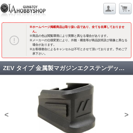
ホームページ掲載商品は取り扱い品であり、全てを在庫しておりませ
ん。
商品の色は閲覧環境により実際と異なる場合があります。
メーカーの仕様変更により、外観・構造等が商品説明及び画像と異なる
場合があります。
お客様都合によるキャンセルは不可とさせて頂いております。予めご了
承下さい。
ZEV タイプ 金属製マガジンエクステンデッド for マルイ G17 [KW-KU-GB-445] ブラック [品切中.再生産待ち]
<
>