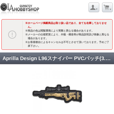
ホームページ掲載商品は取り扱い品であり、全てを在庫しておりませ
ん。
商品の色は閲覧環境により実際と異なる場合があります。
メーカーの仕様変更により、外観・構造等が商品説明及び画像と異なる
場合があります。
お客様都合によるキャンセルは不可とさせて頂いております。予めご了
承下さい。
Aprilla Design L96スナイパー PVCパッチ(3.5x10.5cm) [TAG-PAI-AE] [取寄]