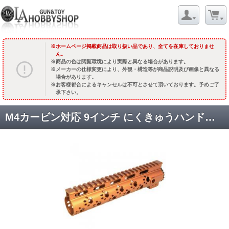
ホームページ掲載商品は取り扱い品であり、全てを在庫しておりませ
ん。
商品の色は閲覧環境により実際と異なる場合があります。
メーカーの仕様変更により、外観・構造等が商品説明及び画像と異なる
場合があります。
お客様都合によるキャンセルは不可とさせて頂いております。予めご了
承下さい。
M4カービン対応 9インチ にくきゅうハンドガード /オレンジ[TAG-GP0013] [納期未定.先着順単品予約停止]