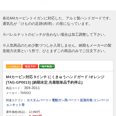
各社M4カービントイガンに対応した、アルミ製ハンドガードです。
通気孔が「けものの足跡(肉球)」の形になっています。
※バレルナットのピッチが合わない場合は加工調整して下さい。
※人気商品のため少数づつしか入荷しません。納期もメーカーの製
造能力次第という所で、ひとまずこの商品のみでご注文下さい。
M4カービン対応 9インチ にくきゅうハンドガード /オレンジ
[TAG-GP0013] [納期未定.先着順単品予約停止]
369-3011
商品コード：
TANGO
メーカー：
カスタムパーツ
>
電動ガン用パーツ
>
拡張外装.コンバージ
関連カテゴリ：
ョンキット等
通常価格(税込)：
12,980円