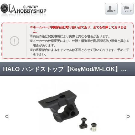
ホームページ掲載商品は取り扱い品であり、全てを在庫しておりませ
ん。
商品の色は閲覧環境により実際と異なる場合があります。
メーカーの仕様変更により、外観・構造等が商品説明及び画像と異なる
場合があります。
お客様都合によるキャンセルは不可とさせて頂いております。予めご了
承下さい。
HALO ハンドストップ【KeyMod/M-LOK】両対応タイプ [KW-KU-236] [取寄]
<
>