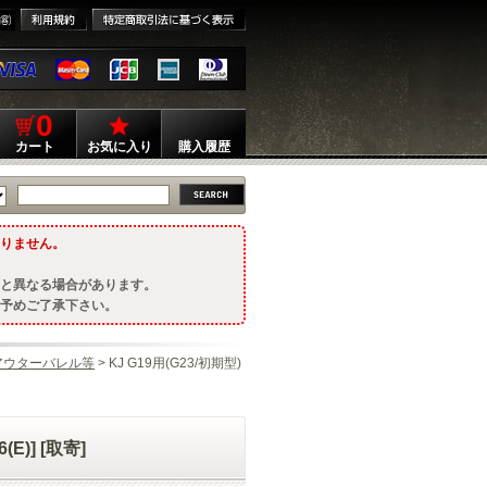
0
カート
お気に入り
購入履歴
りません。
と異なる場合があります。
予めご了承下さい。
アウターバレル等
> KJ G19用(G23/初期型)
E)] [取寄]