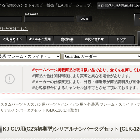
る信頼のガン＆トイホビー販売「L.A.ホビーショップ」
忘れた方はこちら
ホームページ掲載商品は取り扱い品であり、全てを在庫してお
商品の色は閲覧環境により実際と異なる場合があります。
メーカーの仕様変更により、外観・構造等が商品説明及び画像
お客様都合によるキャンセルは不可とさせて頂いております。
カスタムパーツ
>
ガスガン用パーツ
>
ハンドガン用
>
外装系 フレーム・スライド・
リアルナンバータグセット [GLK-126(E)] [取寄]
KJ G19用(G23/初期型)シリアルナンバータグセット [GLK-126(