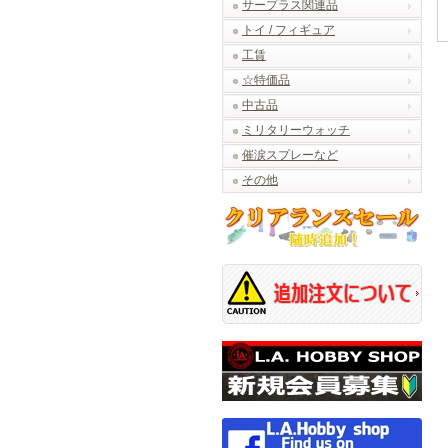
サープラス関連品
トイ / フィギュア
工賃
☆特価品
中古品
ミリタリーウォッチ
催涙スプレーなど
その他