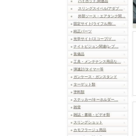
バイポッド.関連品
スリングスイベル/アダプ…
外部ソース・エアタンク関…
固定サイト(ライフル用/…
純正パーツ
光学サイト(スコープ/ド…
ナイトビジョン関連(レプ…
装備品
工具・メンテナンス用品な…
弾速計/タイマー等
ガンケース・ガンスタンド
ターゲット類
塗料類
ステッカー/キーホルダー…
雑貨
雑誌・書籍・ビデオ類
スリングショット
カモフラージュ用品