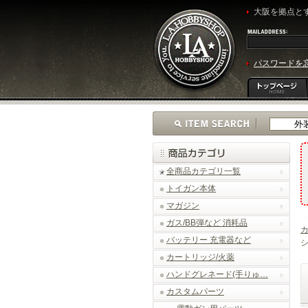
大阪を拠点とす
パスワードを
全商品カテゴリ一覧
トイガン本体
マガジン
ガス/BB弾など 消耗品
バッテリー 充電器など
シ
カートリッジ/火薬
ハンドグレネード(手りゅ…
カスタムパーツ