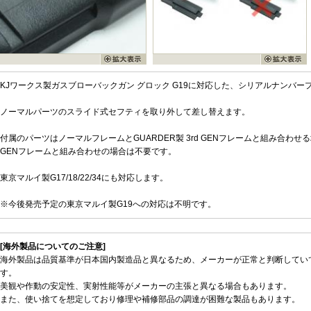
KJワークス製ガスブローバックガン グロック G19に対応した、シリアルナンバ
ノーマルパーツのスライド式セフティを取り外して差し替えます。
付属のパーツはノーマルフレームとGUARDER製 3rd GENフレームと組み合わせる
GENフレームと組み合わせの場合は不要です。
東京マルイ製G17/18/22/34にも対応します。
※今後発売予定の東京マルイ製G19への対応は不明です。
[海外製品についてのご注意]
海外製品は品質基準が日本国内製造品と異なるため、メーカーが正常と判断してい
す。
美観や作動の安定性、実射性能等がメーカーの主張と異なる場合もあります。
また、使い捨てを想定しており修理や補修部品の調達が困難な製品もあります。