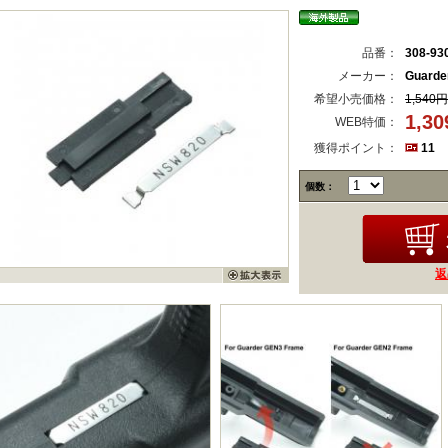
品番：
308-93
メーカー：
Guard
希望小売価格：
1,540円
1,3
WEB特価：
獲得ポイント：
11
個数：
返