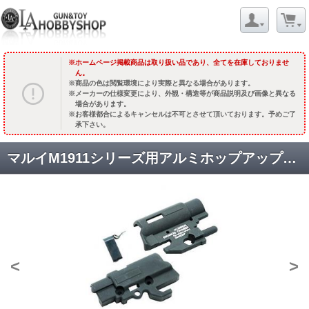
ホームページ掲載商品は取り扱い品であり、全てを在庫しておりませ
ん。
商品の色は閲覧環境により実際と異なる場合があります。
メーカーの仕様変更により、外観・構造等が商品説明及び画像と異なる
場合があります。
お客様都合によるキャンセルは不可とさせて頂いております。予めご了
承下さい。
マルイM1911シリーズ用アルミホップアップチャンバー [M1911-21(A)] [取寄]
<
>