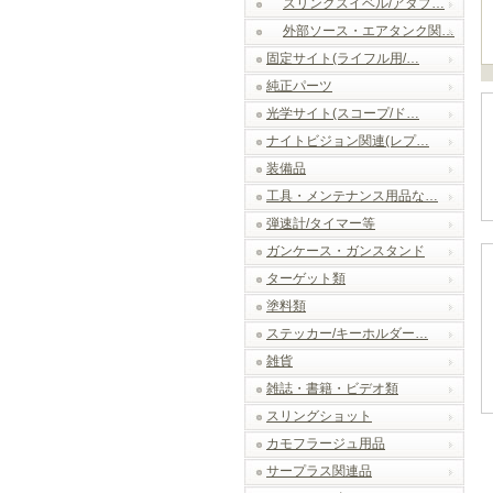
スリングスイベル/アダプ…
外部ソース・エアタンク関…
固定サイト(ライフル用/…
純正パーツ
光学サイト(スコープ/ド…
ナイトビジョン関連(レプ…
装備品
工具・メンテナンス用品な…
弾速計/タイマー等
ガンケース・ガンスタンド
ターゲット類
塗料類
ステッカー/キーホルダー…
雑貨
雑誌・書籍・ビデオ類
スリングショット
カモフラージュ用品
サープラス関連品