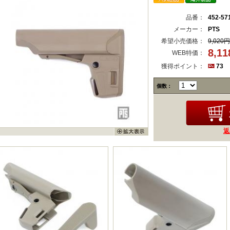
品番：
452-57
メーカー：
PTS
希望小売価格：
9,020円
8,1
WEB特価：
獲得ポイント：
73
個数：
返