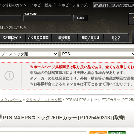
る信頼のガン＆トイホビー販売「L.A.ホビーショップ」
忘れた方はこちら
ホームページ掲載商品は取り扱い品であり、全てを在庫してお
商品の色は閲覧環境により実際と異なる場合があります。
メーカーの仕様変更により、外観・構造等が商品説明及び画像
お客様都合によるキャンセルは不可とさせて頂いております。
カスタムパーツ
>
グリップ・ストック類
> PTS M4 EPSストック /FDEカラー [PT1254
PTS M4 EPSストック /FDEカラー [PT125450313] [取寄]