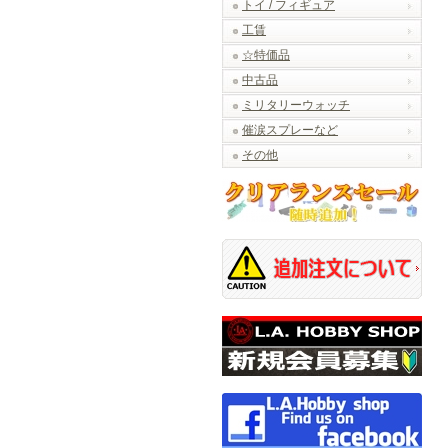
トイ / フィギュア
工賃
☆特価品
中古品
ミリタリーウォッチ
催涙スプレーなど
その他