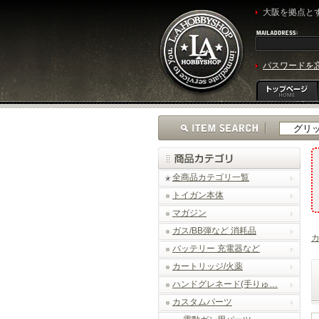
大阪を拠点とす
パスワードを
全商品カテゴリ一覧
トイガン本体
マガジン
ガス/BB弾など 消耗品
バッテリー 充電器など
カートリッジ/火薬
ハンドグレネード(手りゅ…
カスタムパーツ