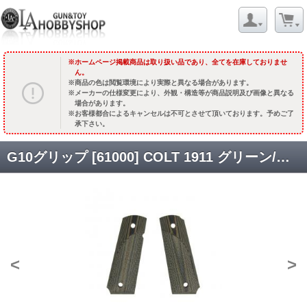
ホームページ掲載商品は取り扱い品であり、全てを在庫しておりませ
ん。
商品の色は閲覧環境により実際と異なる場合があります。
メーカーの仕様変更により、外観・構造等が商品説明及び画像と異なる
場合があります。
お客様都合によるキャンセルは不可とさせて頂いております。予めご了
承下さい。
G10グリップ [61000] COLT 1911 グリーン/ブラック チェッカー [取寄]
<
>