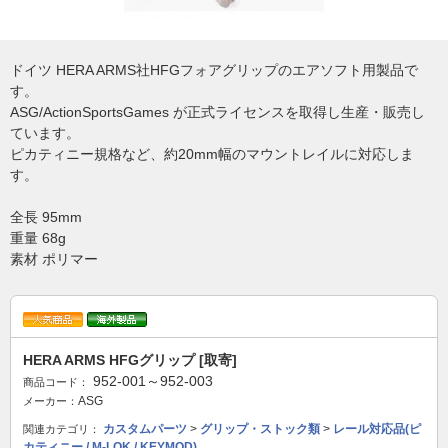
ドイツ HERA ARMS社HFGフォアグリップのエアソフト用製品で
す。
ASG/ActionSportsGames が正式ライセンスを取得し生産・販売し
ています。
ピカティニー規格など、約20mm幅のマウントレイルに対応しま
す。
全長 95mm
重量 68g
素材 ポリマー
HERA ARMS HFGグリップ [取寄]
952-001～952-003
商品コード：
ASG
メーカー：
カスタムパーツ
>
グリップ・ストック類
>
レール対応品(ピ
関連カテゴリ：
カティニー / M-LOK / KEYMOD)