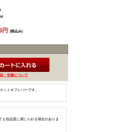
0
CH
63円
(税込み)
品・交換について
化カットオフレバーです。
ても低品質に感じられる場合がありま