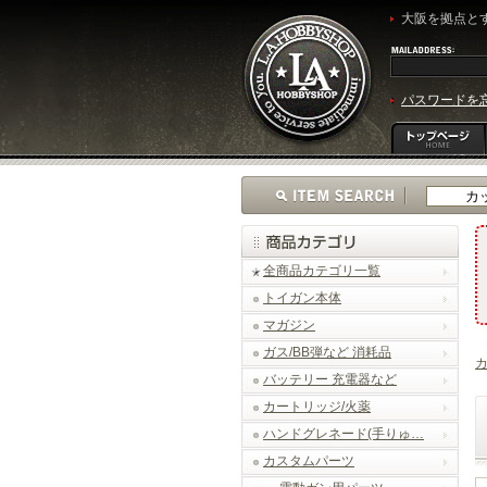
大阪を拠点とす
パスワードを
全商品カテゴリ一覧
トイガン本体
マガジン
ガス/BB弾など 消耗品
バッテリー 充電器など
カートリッジ/火薬
ハンドグレネード(手りゅ…
カスタムパーツ