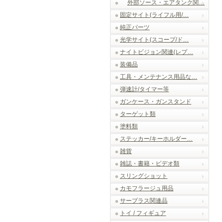
外部ソース・エアタンク関…
固定サイト(ライフル用/…
純正パーツ
光学サイト(スコープ/ド…
ナイトビジョン関連(レプ…
装備品
工具・メンテナンス用品な…
弾速計/タイマー等
ガンケース・ガンスタンド
ターゲット類
塗料類
ステッカー/キーホルダー…
雑貨
雑誌・書籍・ビデオ類
スリングショット
カモフラージュ用品
サープラス関連品
トイ / フィギュア