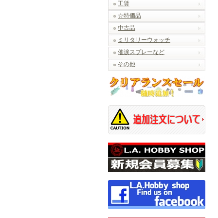
工賃
☆特価品
中古品
ミリタリーウォッチ
催涙スプレーなど
その他