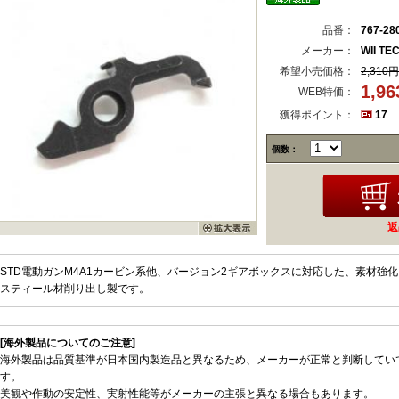
品番：
767-28
メーカー：
WII TE
希望小売価格：
2,310円
1,9
WEB特価：
獲得ポイント：
17
個数：
返
STD電動ガンM4A1カービン系他、バージョン2ギアボックスに対応した、素材強
スティール材削り出し製です。
[海外製品についてのご注意]
海外製品は品質基準が日本国内製造品と異なるため、メーカーが正常と判断してい
す。
美観や作動の安定性、実射性能等がメーカーの主張と異なる場合もあります。