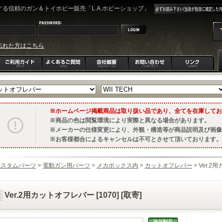
る信頼のガン＆トイホビー販売「L.A.ホビーショップ」
忘れた方はこちら
ホームページ掲載商品は取り扱い品であり、全てを在庫してお
商品の色は閲覧環境により実際と異なる場合があります。
メーカーの仕様変更により、外観・構造等が商品説明及び画像
お客様都合によるキャンセルは不可とさせて頂いております。
カスタムパーツ
>
電動ガン用パーツ
>
メカボックス内
>
カットオフレバー
> Ver.2
Ver.2用カットオフレバー [1070] [取寄]