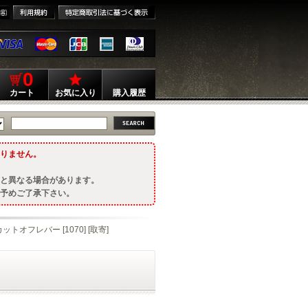
0
カート
お気に入り
購入履歴
りません。
と異なる場合があります。
予めご了承下さい。
用カットオフレバー [1070] [取寄]