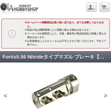
ホームページ掲載商品は取り扱い品であり、全てを在庫しておりませ
ん。
商品の色は閲覧環境により実際と異なる場合があります。
メーカーの仕様変更により、外観・構造等が商品説明及び画像と異なる
場合があります。
お客様都合によるキャンセルは不可とさせて頂いております。予めご了
承下さい。
Fortis5.56 Nitrideタイプマズル ブレーキ【シルバー】/14逆 [IR-1603-M] [品切中.再生産待ち]
<
>