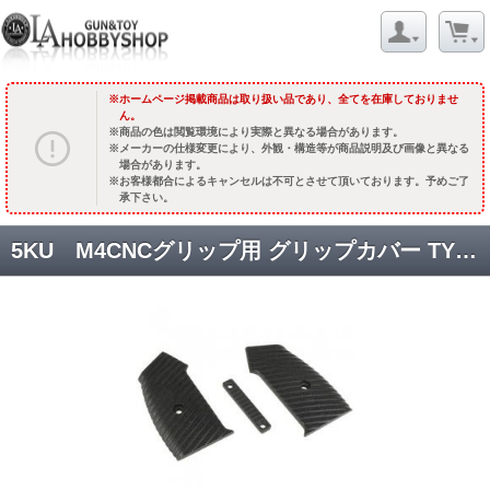
ホームページ掲載商品は取り扱い品であり、全てを在庫しておりませ
ん。
商品の色は閲覧環境により実際と異なる場合があります。
メーカーの仕様変更により、外観・構造等が商品説明及び画像と異なる
場合があります。
お客様都合によるキャンセルは不可とさせて頂いております。予めご了
承下さい。
5KU M4CNCグリップ用 グリップカバー TYPE4 [KW-KU-GB-153D] [取寄]