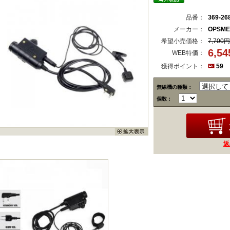
品番：
369-26
メーカー：
OPSM
希望小売価格：
7,700円
6,5
WEB特価：
獲得ポイント：
59
無線機の種類：
個数：
返