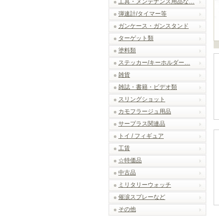
工具・メンテナンス用品な…
弾速計/タイマー等
ガンケース・ガンスタンド
ターゲット類
塗料類
ステッカー/キーホルダー…
雑貨
雑誌・書籍・ビデオ類
スリングショット
カモフラージュ用品
サープラス関連品
トイ / フィギュア
工賃
☆特価品
中古品
ミリタリーウォッチ
催涙スプレーなど
その他