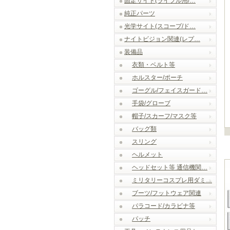
固定サイト(ライフル用/…
純正パーツ
光学サイト(スコープ/ド…
ナイトビジョン関連(レプ…
装備品
衣類・ベルト等
ホルスター/ポーチ
ゴーグル/フェイスガード…
手袋/グローブ
帽子/スカーフ/マスク等
バッグ類
スリング
ヘルメット
ヘッドセット等 通信機関…
ミリタリーコスプレ用ダミ…
ブーツ/フットウェア関連
パラコード/カラビナ等
パッチ