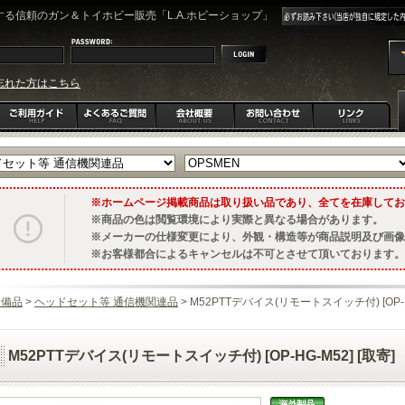
る信頼のガン＆トイホビー販売「L.A.ホビーショップ」
忘れた方はこちら
ホームページ掲載商品は取り扱い品であり、全てを在庫してお
商品の色は閲覧環境により実際と異なる場合があります。
メーカーの仕様変更により、外観・構造等が商品説明及び画像
お客様都合によるキャンセルは不可とさせて頂いております。
装備品
>
ヘッドセット等 通信機関連品
> M52PTTデバイス(リモートスイッチ付) [OP-HG
M52PTTデバイス(リモートスイッチ付) [OP-HG-M52] [取寄]