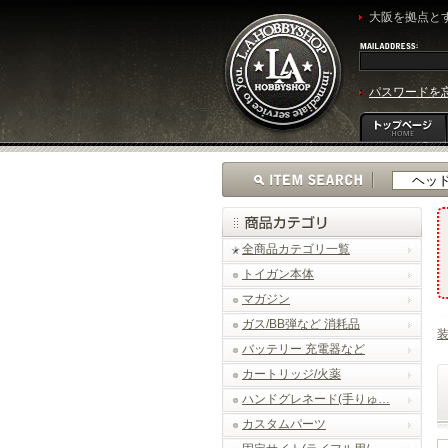
大阪を拠点とす
パスワードを
全商品カテゴリ一覧
トイガン本体
マガジン
ガス/BB弾など 消耗品
バッテリー 充電器など
カートリッジ/火薬
ハンドグレネード(手りゅ…
カスタムパーツ