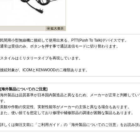
民間用小型無線機に接続して使用出来る、PTT(Push To Talk)デバイスです。
通常は受信のみ、ボタンを押す事で通話送信モードに切り替わります。
スタイルはミリタリータイプを再現しています。
接続対象が、ICOMとKENWOODの二種類あります。
[海外製品についてのご注意]
海外製品は品質基準が日本国内製造品と異なるため、メーカーが正常と判断してい
す。
美観や作動の安定性、実射性能等がメーカーの主張と異なる場合もあります。
また、使い捨てを想定しており修理や補修部品の調達が困難な製品もあります。
詳しくは御注文前に「ご利用ガイド」の「海外製品についてのご注意」をお読み頂