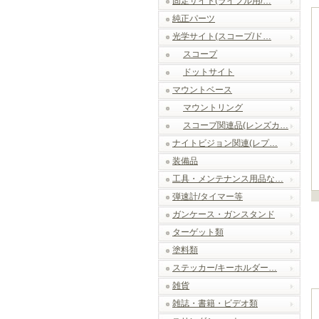
固定サイト(ライフル用/…
純正パーツ
光学サイト(スコープ/ド…
スコープ
ドットサイト
マウントベース
マウントリング
スコープ関連品(レンズカ…
ナイトビジョン関連(レプ…
装備品
工具・メンテナンス用品な…
弾速計/タイマー等
ガンケース・ガンスタンド
ターゲット類
塗料類
ステッカー/キーホルダー…
雑貨
雑誌・書籍・ビデオ類