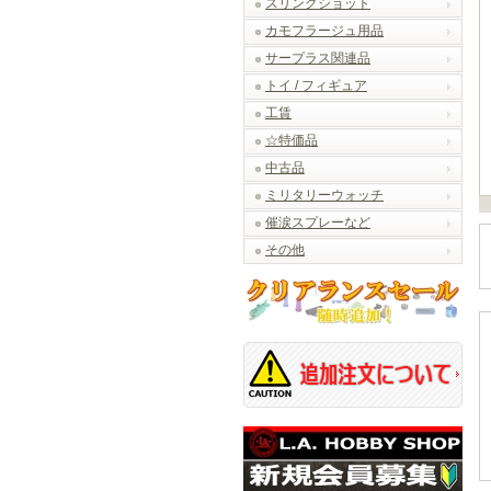
スリングショット
カモフラージュ用品
サープラス関連品
トイ / フィギュア
工賃
☆特価品
中古品
ミリタリーウォッチ
催涙スプレーなど
その他