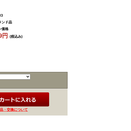
03
ランド品
ン価格
89円
(税込み)
品・交換について