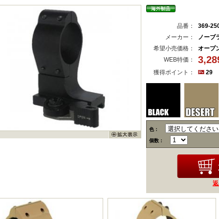
品番：
369-25
メーカー：
ノーブ
希望小売価格：
オープ
3,2
WEB特価：
獲得ポイント：
29
色：
個数：
返