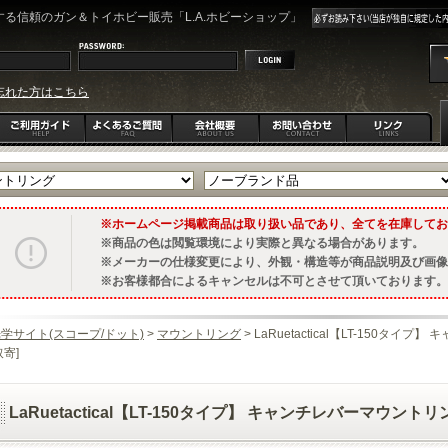
る信頼のガン＆トイホビー販売「L.A.ホビーショップ」
忘れた方はこちら
ホームページ掲載商品は取り扱い品であり、全てを在庫してお
商品の色は閲覧環境により実際と異なる場合があります。
メーカーの仕様変更により、外観・構造等が商品説明及び画像
お客様都合によるキャンセルは不可とさせて頂いております。
学サイト(スコープ/ドット)
>
マウントリング
> LaRuetactical【LT-150タイプ
取寄]
LaRuetactical【LT-150タイプ】 キャンチレバーマウントリング 