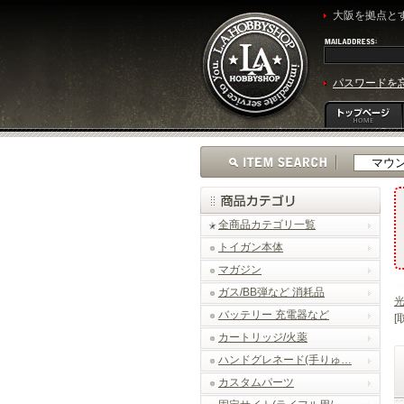
大阪を拠点とす
パスワードを
全商品カテゴリ一覧
トイガン本体
マガジン
ガス/BB弾など 消耗品
光
バッテリー 充電器など
[
カートリッジ/火薬
ハンドグレネード(手りゅ…
カスタムパーツ