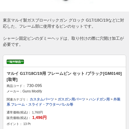
東京マルイ製ガスブローバックガン グロック G17/18C/19などに対
応した、フレーム部に使用するピンのセットです。
シャーシ固定ピンのダミーヘッドは、取り付けの際に穴開け加工が
必要です。
マルイ G17/18C/19用 フレームピン セット /ブラック[GM0140]
[取寄]
730-095
商品コード：
Guns Modify
メーカー：
カスタムパーツ
>
ガスガン用パーツ
>
ハンドガン用
>
外装
関連カテゴリ：
系 フレーム・スライド・アウターバレル等
通常価格(税込)：
1,760円
1,496円
販売価格(税込)：
ポイント： 13 Pt