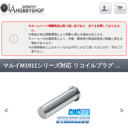
ホームページ掲載商品は取り扱い品であり、全てを在庫しておりませ
ん。
商品の色は閲覧環境により実際と異なる場合があります。
メーカーの仕様変更により、外観・構造等が商品説明及び画像と異なる
場合があります。
お客様都合によるキャンセルは不可とさせて頂いております。予めご了
承下さい。
マルイM1911シリーズ対応 リコイルプラグ ステンレスシルバー [MEU-21(SV)] [取寄]
<
>