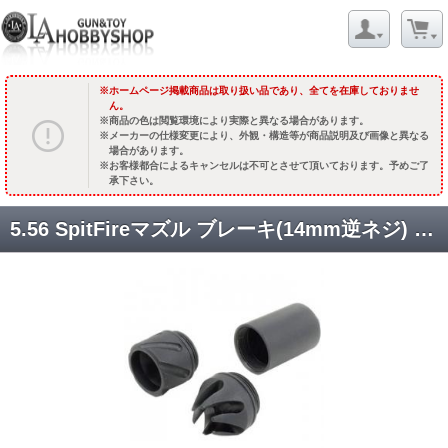
ホームページ掲載商品は取り扱い品であり、全てを在庫しておりませ
ん。
商品の色は閲覧環境により実際と異なる場合があります。
メーカーの仕様変更により、外観・構造等が商品説明及び画像と異なる
場合があります。
お客様都合によるキャンセルは不可とさせて頂いております。予めご了
承下さい。
5.56 SpitFireマズル ブレーキ(14mm逆ネジ) [KW-KU-167] [取寄]