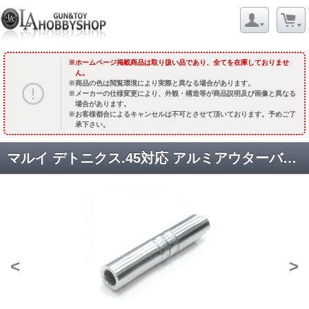
ホームページ掲載商品は取り扱い品であり、全てを在庫しておりませ
ん。
商品の色は閲覧環境により実際と異なる場合があります。
メーカーの仕様変更により、外観・構造等が商品説明及び画像と異なる
場合があります。
お客様都合によるキャンセルは不可とさせて頂いております。予めご了
承下さい。
マルイ デトニクス.45対応 アルミアウターバレル(2016Ver) [DETONICS-09(SVH)] [取寄]
<
>