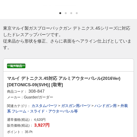
東京マルイ製ガスブローバックガン デトニクス.45シリーズに対応
したドレスアップパーツです。
従来品から形状を修正、さらに表面をヘアライン仕上げとしていま
す。
マルイ デトニクス.45対応 アルミアウターバレル(2016Ver)
[DETONICS-09(SVH)] [取寄]
308-847
商品コード：
Guarder/ガーダー
メーカー：
カスタムパーツ
>
ガスガン用パーツ
>
ハンドガン用
>
外装
関連カテゴリ：
系 フレーム・スライド・アウターバレル等
通常価格(税込)：
4,620円
3,927円
販売価格(税込)：
ポイント： 35 Pt