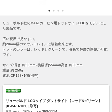
リューポルド社のM4A1カービン用ドットサイトLOCをモデルにし
た製品です。
広い視界で見やすい。
約20mm幅のマウントレイルに装着出来ます。
ドットのカラーは、レッドとグリーンで、各色で輝度の調整が可能
です。
サイズ:長さ 約90mm×横幅 約55mm×高さ 約60mm
重量:約 250g
電池:CR123×1個(別売)
リューポルド LCOタイプ ダットサイト【レッド&グリーン】
[KW-RD-101] [取寄]
369-2332～369-2334
商品コード：