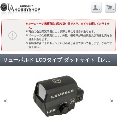
ホームページ掲載商品は取り扱い品であり、全てを在庫しておりませ
ん。
商品の色は閲覧環境により実際と異なる場合があります。
メーカーの仕様変更により、外観・構造等が商品説明及び画像と異なる
場合があります。
お客様都合によるキャンセルは不可とさせて頂いております。予めご了
承下さい。
リューポルド LCOタイプ ダットサイト【レッド&グリーン】 [KW-RD-101] [取寄]
<
>