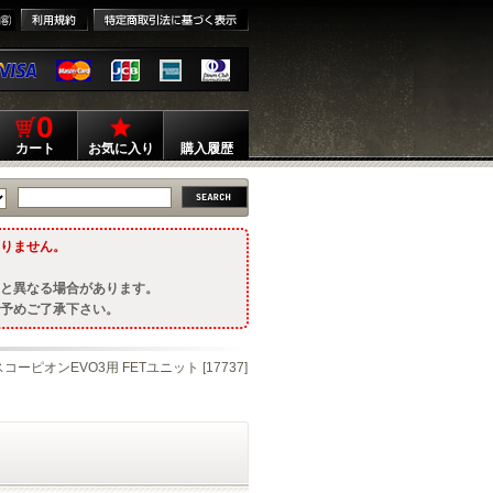
0
カート
お気に入り
購入履歴
りません。
と異なる場合があります。
予めご了承下さい。
スコーピオンEVO3用 FETユニット [17737]