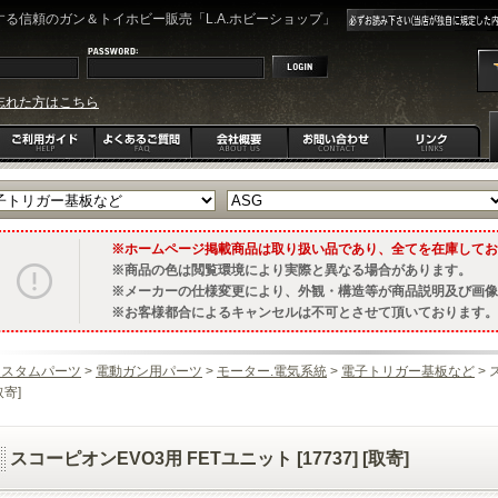
る信頼のガン＆トイホビー販売「L.A.ホビーショップ」
忘れた方はこちら
ホームページ掲載商品は取り扱い品であり、全てを在庫してお
商品の色は閲覧環境により実際と異なる場合があります。
メーカーの仕様変更により、外観・構造等が商品説明及び画像
お客様都合によるキャンセルは不可とさせて頂いております。
カスタムパーツ
>
電動ガン用パーツ
>
モーター.電気系統
>
電子トリガー基板など
> 
取寄]
スコーピオンEVO3用 FETユニット [17737] [取寄]