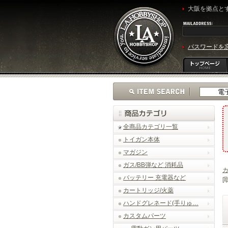
大阪を拠点とす
パスワードを
全商品カテゴリ一覧
トイガン本体
マガジン
ガス/BB弾など 消耗品
バッテリー 充電器など
[
カートリッジ/火薬
ハンドグレネード(手りゅ…
カスタムパーツ