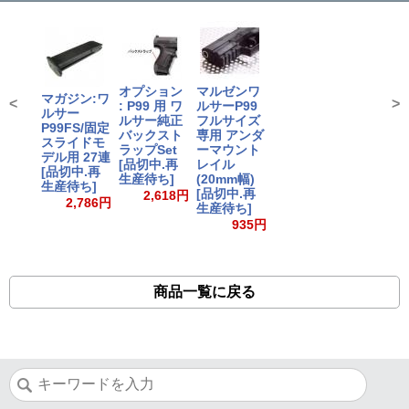
オプション
マルゼンワ
マガジン:ワ
<
>
: P99 用 ワ
ルサーP99
ルサー
ルサー純正
フルサイズ
P99FS/固定
バックスト
専用 アンダ
スライドモ
ラップSet
ーマウント
デル用 27連
[品切中.再
レイル
[品切中.再
生産待ち]
(20mm幅)
生産待ち]
[品切中.再
2,618円
2,786円
生産待ち]
935円
商品一覧に戻る