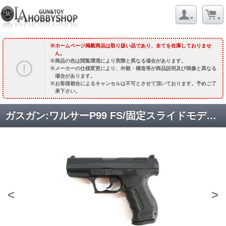
ホームページ掲載商品は取り扱い品であり、全てを在庫しておりませ
ん。
商品の色は閲覧環境により実際と異なる場合があります。
メーカーの仕様変更により、外観・構造等が商品説明及び画像と異なる
場合があります。
お客様都合によるキャンセルは不可とさせて頂いております。予めご了
承下さい。
ガスガン:ワルサーP99 FS/固定スライドモデル [品切中.再生産待ち]
<
>