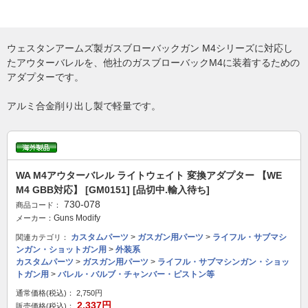
ウェスタンアームズ製ガスブローバックガン M4シリーズに対応し
たアウターバレルを、他社のガスブローバックM4に装着するための
アダプターです。
アルミ合金削り出し製で軽量です。
WA M4アウターバレル ライトウェイト 変換アダプター 【WE
M4 GBB対応】 [GM0151] [品切中.輸入待ち]
730-078
商品コード：
Guns Modify
メーカー：
カスタムパーツ
>
ガスガン用パーツ
>
ライフル・サブマシ
関連カテゴリ：
ンガン・ショットガン用
>
外装系
カスタムパーツ
>
ガスガン用パーツ
>
ライフル・サブマシンガン・ショッ
トガン用
>
バレル・バルブ・チャンバー・ピストン等
通常価格(税込)：
2,750円
2,337円
販売価格(税込)：