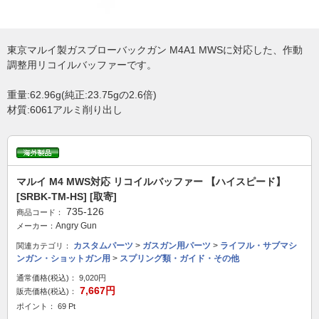
東京マルイ製ガスブローバックガン M4A1 MWSに対応した、作動
調整用リコイルバッファーです。
重量:62.96g(純正:23.75gの2.6倍)
材質:6061アルミ削り出し
マルイ M4 MWS対応 リコイルバッファー 【ハイスピード】
[SRBK-TM-HS] [取寄]
735-126
商品コード：
Angry Gun
メーカー：
カスタムパーツ
>
ガスガン用パーツ
>
ライフル・サブマシ
関連カテゴリ：
ンガン・ショットガン用
>
スプリング類・ガイド・その他
通常価格(税込)：
9,020円
7,667円
販売価格(税込)：
ポイント： 69 Pt