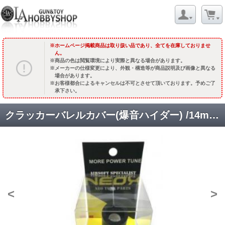
ホームページ掲載商品は取り扱い品であり、全てを在庫しておりませ
ん。
商品の色は閲覧環境により実際と異なる場合があります。
メーカーの仕様変更により、外観・構造等が商品説明及び画像と異なる
場合があります。
お客様都合によるキャンセルは不可とさせて頂いております。予めご了
承下さい。
クラッカーバレルカバー(爆音ハイダー) /14mm逆ネジ対応 [品切中.再生産待ち]
<
>