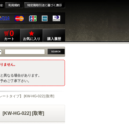
0
カート
お気に入り
購入履歴
りません。
と異なる場合があります。
予めご了承下さい。
タイプ】 [KW-HG-022] [取寄]
-HG-022] [取寄]