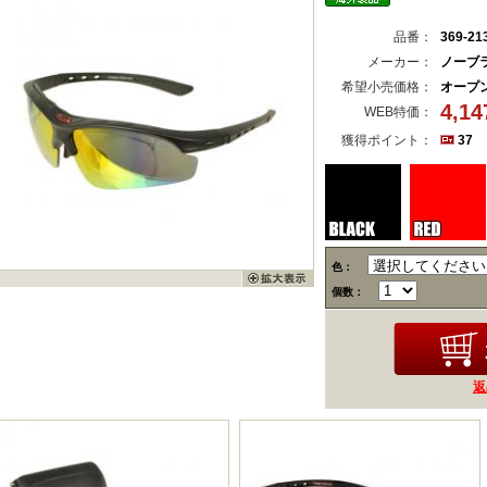
品番：
369-21
メーカー：
ノーブ
希望小売価格：
オープ
4,1
WEB特価：
獲得ポイント：
37
色：
個数：
返