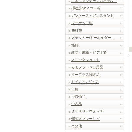
工具・メンテナンス用品な…
弾速計/タイマー等
ガンケース・ガンスタンド
ターゲット類
塗料類
ステッカー/キーホルダー…
雑貨
雑誌・書籍・ビデオ類
スリングショット
カモフラージュ用品
サープラス関連品
トイ / フィギュア
工賃
☆特価品
中古品
ミリタリーウォッチ
催涙スプレーなど
その他