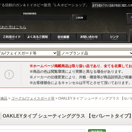
る信頼のガン＆トイホビー販売「L.A.ホビーショップ」
忘れた方はこちら
ホームページ掲載商品は取り扱い品であり、全てを在庫してお
商品の色は閲覧環境により実際と異なる場合があります。
メーカーの仕様変更により、外観・構造等が商品説明及び画像
お客様都合によるキャンセルは不可とさせて頂いております。
装備品
>
ゴーグル/フェイスガード等
> OAKLEYタイプ シューティンググラス 【セパレート
OAKLEYタイプ シューティンググラス 【セパレートタイプ】 [KW