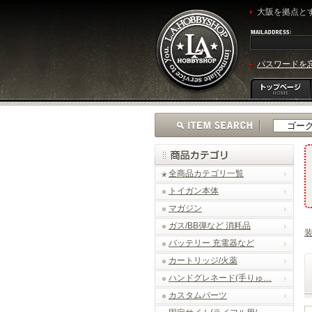
大阪を拠点とす
パスワードを
全商品カテゴリ一覧
トイガン本体
マガジン
ガス/BB弾など 消耗品
バッテリー 充電器など
カートリッジ/火薬
ハンドグレネード(手りゅ…
カスタムパーツ