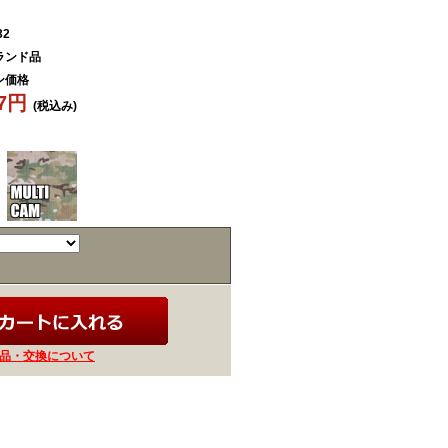
32
ランド品
ン価格
47円
(税込み)
品・交換について