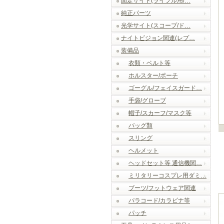
固定サイト(ライフル用/…
純正パーツ
光学サイト(スコープ/ド…
ナイトビジョン関連(レプ…
装備品
衣類・ベルト等
ホルスター/ポーチ
ゴーグル/フェイスガード…
手袋/グローブ
帽子/スカーフ/マスク等
バッグ類
スリング
ヘルメット
ヘッドセット等 通信機関…
ミリタリーコスプレ用ダミ…
ブーツ/フットウェア関連
パラコード/カラビナ等
パッチ