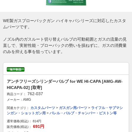
WE製ガスブローバックガン ハイキャパシリーズに対応したカスタ
ムパーツです。
ノズル内のガスルート切り替えバルブの可動範囲とガスの流量の見
直しで、実射性能・ブローバックの勢いを損ねずに、ガスの消費量
のみを抑える事を狙っています。
アンチフリーズシリンダーバルブ for WE HI-CAPA [AMG-AW-
HICAPA-02] [取寄]
762-037
商品コード：
AMG
メーカー：
カスタムパーツ
>
ガスガン用パーツ
>
ライフル・サブマシ
関連カテゴリ：
ンガン・ショットガン用
>
バレル・バルブ・チャンバー・ピストン等
通常価格(税込)：
814円
691円
販売価格(税込)：