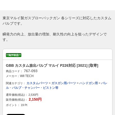
東京マルイ製ガスブローバックガン 各シリーズに対応したカスタム
バルブです。
瞬発力の向上、放出量の増加、耐久性の向上を狙ったデザインで
す。
GBB カスタム放出バルブ マルイ P226対応 [3021] [取寄]
767-093
商品コード：
WII TECH
メーカー：
カスタムパーツ
>
ガスガン用パーツ
>
ハンドガン用
>
バレ
関連カテゴリ：
ル・バルブ・チャンバー・ピストン等
通常価格(税込)：
2,530円
2,150円
販売価格(税込)：
ポイント： 19 Pt