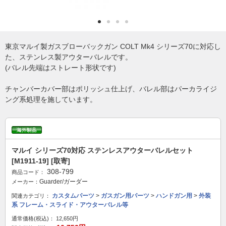
東京マルイ製ガスブローバックガン COLT Mk4 シリーズ70に対応し
た、ステンレス製アウターバレルです。
(バレル先端はストレート形状です)
チャンバーカバー部はポリッシュ仕上げ、バレル部はパーカライジ
ング系処理を施しています。
マルイ シリーズ70対応 ステンレスアウターバレルセット
[M1911-19] [取寄]
308-799
商品コード：
Guarder/ガーダー
メーカー：
カスタムパーツ
>
ガスガン用パーツ
>
ハンドガン用
>
外装
関連カテゴリ：
系 フレーム・スライド・アウターバレル等
通常価格(税込)：
12,650円