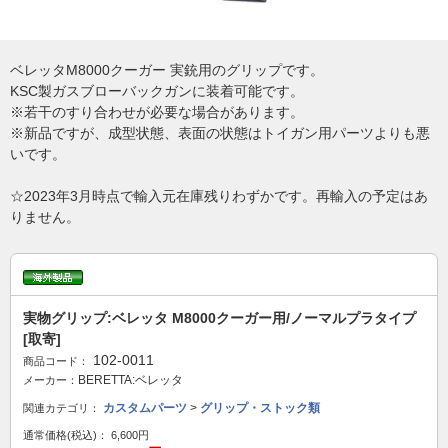
ベレッタM8000クーガー 実銃用のグリップです。
KSC製ガスブローバックガンに装着可能です。
※若干のすり合わせが必要な場合があります。
※新品ですが、成型状態、表面の状態はトイガン用パーツよりも悪
いです。
☆2023年3月時点で輸入元在庫残りわずかです。再輸入の予定はあ
りません。
実物グリップ:ベレッタ M8000クーガー用/ノーマルプラタイプ
[取寄]
102-0011
商品コード：
BERETTA:ベレッタ
メーカー：
カスタムパーツ
>
グリップ・ストック類
関連カテゴリ：
通常価格(税込)：
6,600円