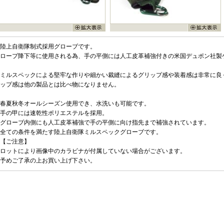
陸上自衛隊制式採用グローブです。
ロープ降下等に使用される為、手の平側には人工皮革補強付きの米国デュポン社製
ミルスペックによる堅牢な作りや細かい裁縫によるグリップ感や装着感は非常に良
ップ感は他の製品とは比べ物になりません。
春夏秋冬オールシーズン使用でき、水洗いも可能です。
手の甲には速乾性ポリエステルを採用。
グローブ内側にも人工皮革補強で手の平側に向け指先まで補強されています。
全ての条件を満たす陸上自衛隊ミルスペックグローブです。
【ご注意】
ロットにより画像中のカラビナが付属していない場合がございます。
予めご了承の上お買い上げ下さい。