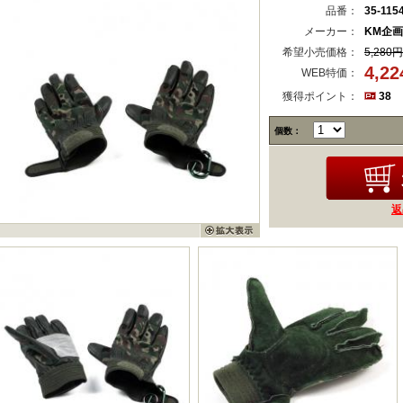
品番：
35-115
メーカー：
KM企画
希望小売価格：
5,280円
4,2
WEB特価：
獲得ポイント：
38
個数：
返