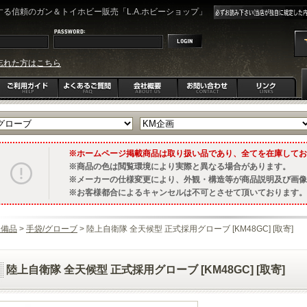
る信頼のガン＆トイホビー販売「L.A.ホビーショップ」
忘れた方はこちら
ホームページ掲載商品は取り扱い品であり、全てを在庫してお
商品の色は閲覧環境により実際と異なる場合があります。
メーカーの仕様変更により、外観・構造等が商品説明及び画像
お客様都合によるキャンセルは不可とさせて頂いております。
装備品
>
手袋/グローブ
> 陸上自衛隊 全天候型 正式採用グローブ [KM48GC] [取寄]
陸上自衛隊 全天候型 正式採用グローブ [KM48GC] [取寄]