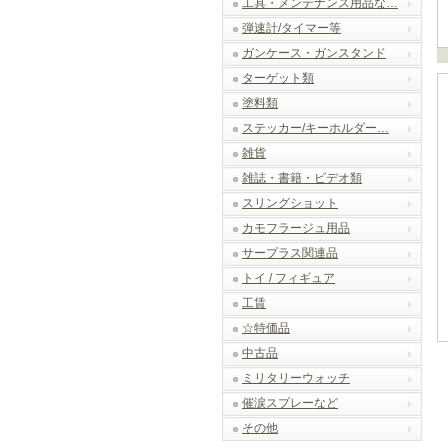
工具・メンテナンス用品な…
弾速計/タイマー等
ガンケース・ガンスタンド
ターゲット類
塗料類
ステッカー/キーホルダー…
雑貨
雑誌・書籍・ビデオ類
スリングショット
カモフラージュ用品
サープラス関連品
トイ / フィギュア
工賃
☆特価品
中古品
ミリタリーウォッチ
催涙スプレーなど
その他