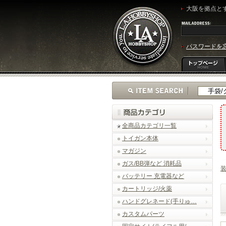
大阪を拠点とす
パスワードを
全商品カテゴリ一覧
トイガン本体
マガジン
ガス/BB弾など 消耗品
バッテリー 充電器など
カートリッジ/火薬
ハンドグレネード(手りゅ…
カスタムパーツ