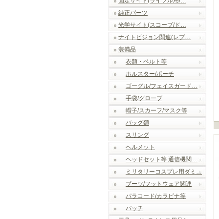
固定サイト(ライフル用/…
純正パーツ
光学サイト(スコープ/ド…
ナイトビジョン関連(レプ…
装備品
衣類・ベルト等
ホルスター/ポーチ
ゴーグル/フェイスガード…
手袋/グローブ
帽子/スカーフ/マスク等
バッグ類
スリング
ヘルメット
ヘッドセット等 通信機関…
ミリタリーコスプレ用ダミ…
ブーツ/フットウェア関連
パラコード/カラビナ等
パッチ