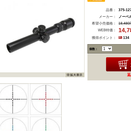
品番：
375-12
メーカー：
ノーベ
希望小売価格：
18,480
14,
WEB特価：
獲得ポイント：
134
個数：
返