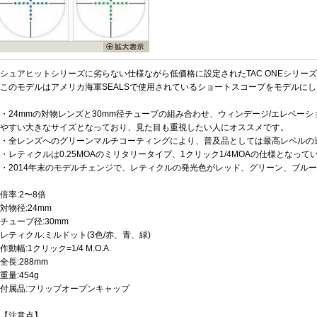
シュアヒットシリーズに劣らない仕様ながら低価格に設定されたTAC ONEシリー
このモデルはアメリカ海軍SEALSで使用されているショートスコープをモデルに
・24mmの対物レンズと30mm径チューブの組み合わせ、ウィンデージ/エレベー
やすい大きなサイズとなっており、見た目も重視したい人にオススメです。
・全レンズへのグリーンマルチコーティングにより、普及品としては最高レベルの透
・レティクルは0.25MOAのミリタリータイプ、1クリック1/4MOAの仕様となって
・2014年末のモデルチェンジで、レティクルの発光色がレッド、グリーン、ブル
倍率:2〜8倍
対物径:24mm
チューブ径:30mm
レティクル:ミルドット(3色/赤、青、緑)
作動幅:1クリック=1/4 M.O.A.
全長:288mm
重量:454g
付属品:フリップオープンキャップ
【注意点】