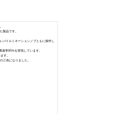
ズ。
した製品です。
ション/イルミネーションノブともに操作し
過率95%を実現しています。
います。
ーの三色になりました。