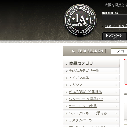
大阪を拠点とす
パスワードを
全商品カテゴリ一覧
トイガン本体
マガジン
ガス/BB弾など 消耗品
光
バッテリー 充電器など
カートリッジ/火薬
ハンドグレネード(手りゅ…
カスタムパーツ