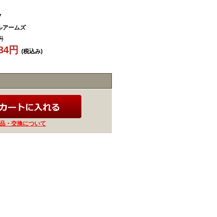
7
ルアームズ
円
784円
(税込み)
品・交換について