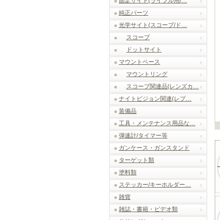
固定サイト(ライフル用/…
純正パーツ
光学サイト(スコープ/ド…
スコープ
ドットサイト
マウントベース
マウントリング
スコープ関連品(レンズカ…
ナイトビジョン関連(レプ…
装備品
工具・メンテナンス用品な…
弾速計/タイマー等
ガンケース・ガンスタンド
ターゲット類
塗料類
ステッカー/キーホルダー…
雑貨
雑誌・書籍・ビデオ類