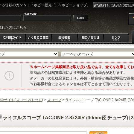
る信頼のガン＆トイホビー販売「L.A.ホビーショップ」
忘れた方はこちら
ホームページ掲載商品は取り扱い品であり、全てを在庫してお
商品の色は閲覧環境により実際と異なる場合があります。
メーカーの仕様変更により、外観・構造等が商品説明及び画像
お客様都合によるキャンセルは不可とさせて頂いております。
学サイト(スコープ/ドット)
>
スコープ
> ライフルスコープ TAC-ONE 2-8x24IR (30m
ライフルスコープ TAC-ONE 2-8x24IR (30mm径 チューブ) [28