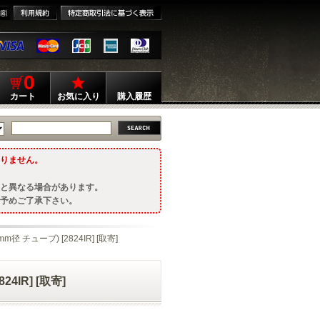
0
カート
お気に入り
購入履歴
りません。
と異なる場合があります。
予めご了承下さい。
m径 チューブ) [2824IR] [取寄]
24IR] [取寄]