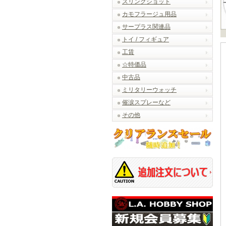
スリングショット
カモフラージュ用品
サープラス関連品
トイ / フィギュア
工賃
☆特価品
中古品
ミリタリーウォッチ
催涙スプレーなど
その他