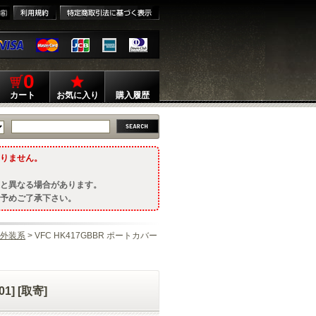
0
カート
お気に入り
購入履歴
りません。
と異なる場合があります。
予めご了承下さい。
外装系
> VFC HK417GBBR ポートカバー
1] [取寄]