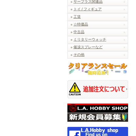
サープラス関連品
トイ / フィギュア
工賃
☆特価品
中古品
ミリタリーウォッチ
催涙スプレーなど
その他