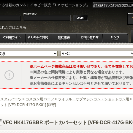
る信頼のガン＆トイホビー販売「L.A.ホビーショップ」
忘れた方はこちら
ホームページ掲載商品は取り扱い品であり、全てを在庫してお
商品の色は閲覧環境により実際と異なる場合があります。
メーカーの仕様変更により、外観・構造等が商品説明及び画像
お客様都合によるキャンセルは不可とさせて頂いております。
カスタムパーツ
>
ガスガン用パーツ
>
ライフル・サブマシンガン・ショットガン用
>
ット [VF9-DCR-417G-BK01] [取寄]
VFC HK417GBBR ポートカバーセット [VF9-DCR-417G-BK0