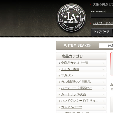
大阪を拠点とす
パスワードを
全商品カテゴリ一覧
トイガン本体
マガジン
ガス/BB弾など 消耗品
バッテリー 充電器など
セ
カートリッジ/火薬
ハンドグレネード(手りゅ…
カスタムパーツ