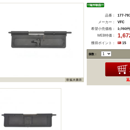
品番：
177-79
メーカー：
VFC
希望小売価格：
1,760円
1,6
WEB特価：
獲得ポイント：
15
個数：
返