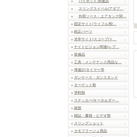
バイポッド.関連品
スリングスイベル/アダプ…
外部ソース・エアタンク関…
固定サイト(ライフル用/…
純正パーツ
光学サイト(スコープ/ド…
ナイトビジョン関連(レプ…
装備品
工具・メンテナンス用品な…
弾速計/タイマー等
ガンケース・ガンスタンド
ターゲット類
塗料類
ステッカー/キーホルダー…
雑貨
雑誌・書籍・ビデオ類
スリングショット
カモフラージュ用品