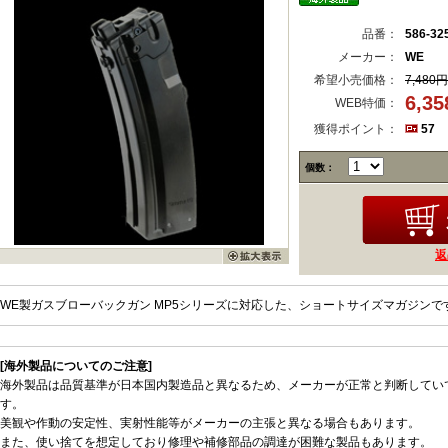
品番：
586-32
メーカー：
WE
希望小売価格：
7,480円
6,3
WEB特価：
獲得ポイント：
57
個数：
返
WE製ガスブローバックガン MP5シリーズに対応した、ショートサイズマガジンで
[海外製品についてのご注意]
海外製品は品質基準が日本国内製造品と異なるため、メーカーが正常と判断してい
す。
美観や作動の安定性、実射性能等がメーカーの主張と異なる場合もあります。
また、使い捨てを想定しており修理や補修部品の調達が困難な製品もあります。