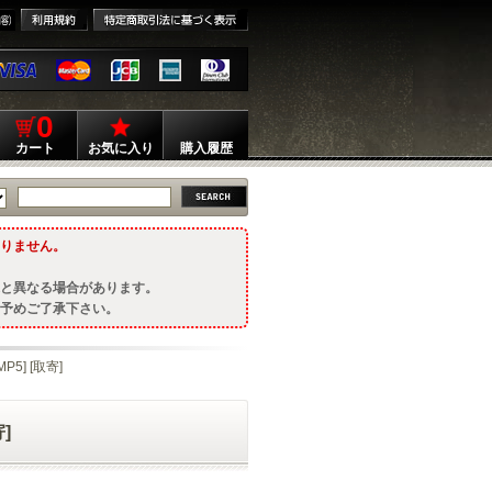
0
カート
お気に入り
購入履歴
りません。
と異なる場合があります。
予めご了承下さい。
P5] [取寄]
]