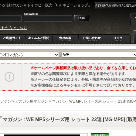
る信頼のガン＆トイホビー販売「L.A.ホビーショップ」
忘れた方はこちら
ホームページ掲載商品は取り扱い品であり、全てを在庫してお
商品の色は閲覧環境により実際と異なる場合があります。
メーカーの仕様変更により、外観・構造等が商品説明及び画像
お客様都合によるキャンセルは不可とさせて頂いております。
マガジン
>
ガスガン用マガジン
> マガジン : WE MP5シリーズ用 ショート 23連 [MG-M
マガジン : WE MP5シリーズ用 ショート 23連 [MG-MP5] [取寄