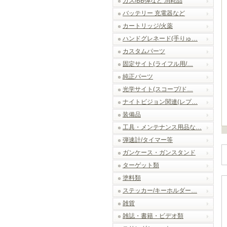
ガス/BB弾など 消耗品
バッテリー 充電器など
カートリッジ/火薬
ハンドグレネード(手りゅ…
カスタムパーツ
固定サイト(ライフル用/…
純正パーツ
光学サイト(スコープ/ド…
ナイトビジョン関連(レプ…
装備品
工具・メンテナンス用品な…
弾速計/タイマー等
ガンケース・ガンスタンド
ターゲット類
塗料類
ステッカー/キーホルダー…
雑貨
雑誌・書籍・ビデオ類