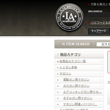
大阪を拠点とす
パスワードを
全商品カテゴリ一覧
トイガン本体
マガジン
電動ガン用マガジン
ガスガン用マガジン
エアコッキングガン用マガ…
モデルガン用マガジン
マガジン関連 パーツ(バ…