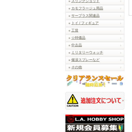
スリングショット
カモフラージュ用品
サープラス関連品
トイ / フィギュア
工賃
☆特価品
中古品
ミリタリーウォッチ
催涙スプレーなど
その他